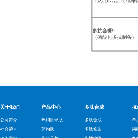
（从cDNA到亲和纯
多抗套餐9
（磷酸化多抗制备
关于我们
产品中心
多肽合成
抗
公司简介
热销目录肽
多肽合成
单
社会荣誉
药物肽
多肽修饰
磷